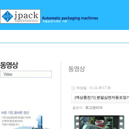
작성일 : 11-12-30 17:36
[액상충전기] 분말삼면자동포장
글쓴이 :
최고관리자